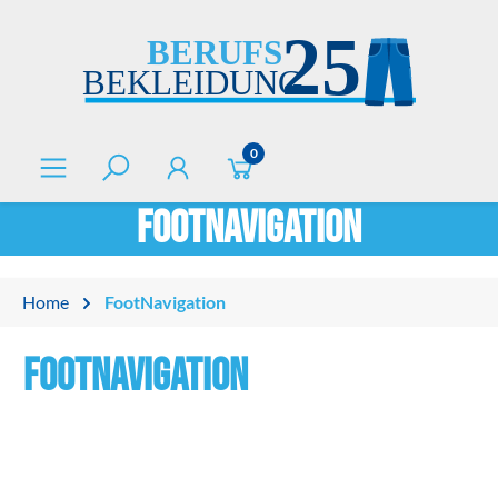
alt springen
0
FootNavigation
Home
FootNavigation
FootNavigation