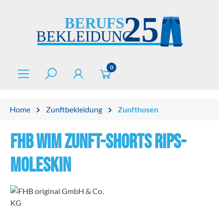
alt springen
0
Home
Zunftbekleidung
Zunfthosen
FHB WIM Zunft-Shorts Rips-
Moleskin