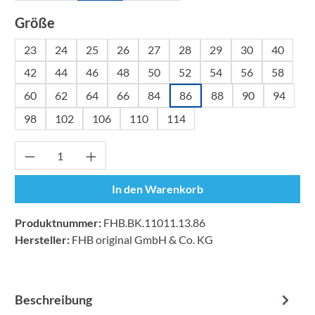
auswählen
Größe
23
24
25
26
27
28
29
30
40
42
44
46
48
50
52
54
56
58
60
62
64
66
84
86
88
90
94
98
102
106
110
114
Produkt Anzahl: Gib den gewünschten Wert ei
In den Warenkorb
Produktnummer:
FHB.BK.11011.13.86
Hersteller:
FHB original GmbH & Co. KG
Beschreibung