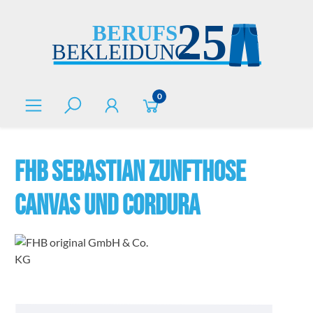
alt springen
0
FHB SEBASTIAN Zunfthose
Canvas und Cordura
Bildergalerie überspringen