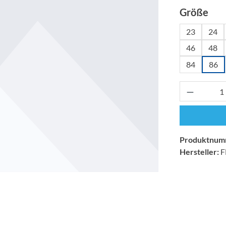
aus
Größe
23
24
46
48
84
86
Produkt 
Produktnum
Hersteller:
F