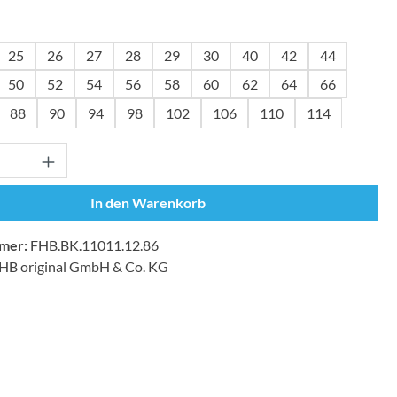
wählen
25
26
27
28
29
30
40
42
44
50
52
54
56
58
60
62
64
66
88
90
94
98
102
106
110
114
Anzahl: Gib den gewünschten Wert ein oder
In den Warenkorb
mer:
FHB.BK.11011.12.86
HB original GmbH & Co. KG