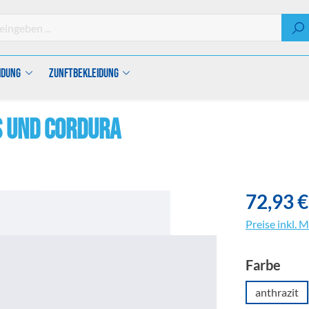
idung
Zunftbekleidung
s und Cordura
72,93 €
Preise inkl. 
aus
Farbe
anthrazit