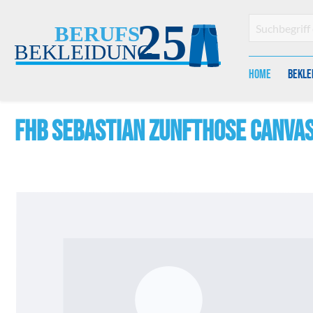
en
Zur Suche springen
Home
Bekle
FHB SEBASTIAN Zunfthose Canva
Bildergalerie überspringen