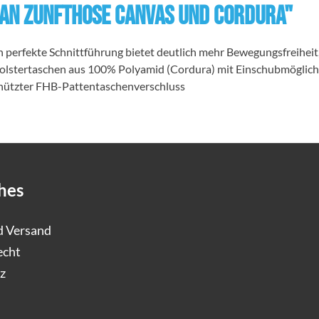
AN Zunfthose Canvas und Cordura"
fekte Schnittführung bietet deutlich mehr Bewegungsfreiheit, e
iepolstertaschen aus 100% Polyamid (Cordura) mit Einschubmöglic
chützter FHB-Pattentaschenverschluss
hes
d Versand
echt
z