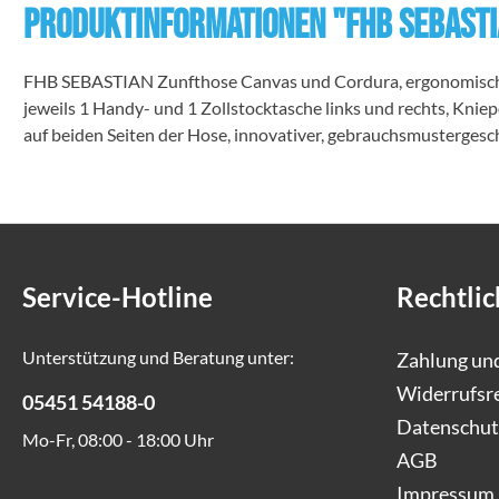
Produktinformationen "FHB SEBASTI
FHB SEBASTIAN Zunfthose Canvas und Cordura, ergonomisch per
jeweils 1 Handy- und 1 Zollstocktasche links und rechts, Kn
auf beiden Seiten der Hose, innovativer, gebrauchsmusterges
Service-Hotline
Rechtlic
Unterstützung und Beratung unter:
Zahlung un
Widerrufsr
05451 54188-0
Datenschut
Mo-Fr, 08:00 - 18:00 Uhr
AGB
Impressum