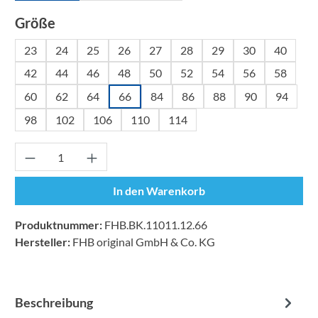
auswählen
Größe
23
24
25
26
27
28
29
30
40
42
44
46
48
50
52
54
56
58
60
62
64
66
84
86
88
90
94
98
102
106
110
114
Produkt Anzahl: Gib den gewünschten Wert ei
In den Warenkorb
Produktnummer:
FHB.BK.11011.12.66
Hersteller:
FHB original GmbH & Co. KG
Beschreibung