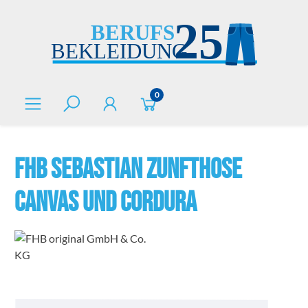
alt springen
0
FHB SEBASTIAN Zunfthose
Canvas und Cordura
Bildergalerie überspringen