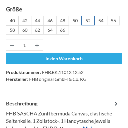
auswählen
Größe
40
42
44
46
48
50
52
54
56
58
60
62
64
66
Produkt Anzahl: Gib den gewünschten Wert ei
In den Warenkorb
Produktnummer:
FHB.BK.11012.12.52
Hersteller:
FHB original GmbH & Co. KG
Beschreibung
FHB SASCHA Zunftbermuda Canvas, elastische
Seitenkeile, 1 Zollstock-, 1 Handytasche jeweils