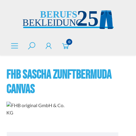
alt springen
0
FHB SASCHA Zunftbermuda
Canvas
Bildergalerie überspringen