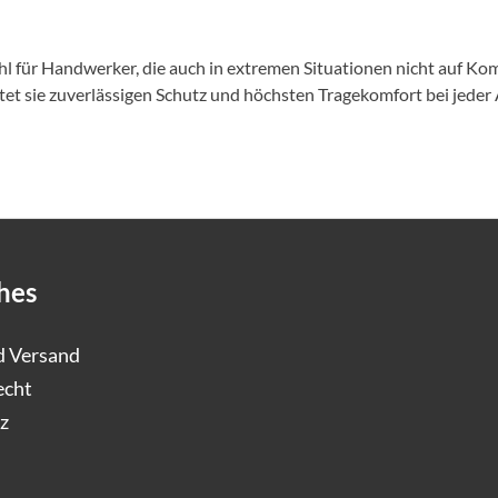
ür Handwerker, die auch in extremen Situationen nicht auf Komf
et sie zuverlässigen Schutz und höchsten Tragekomfort bei jeder A
hes
d Versand
echt
z