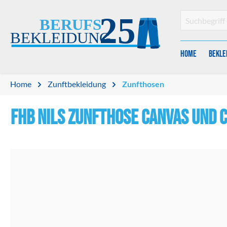
en
Zur Suche springen
Home
Bekle
Home
Zunftbekleidung
Zunfthosen
FHB NILS Zunfthose Canvas und 
Bildergalerie überspringen