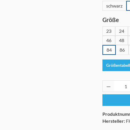
schwarz
aus
Größe
23
24
46
48
84
86
Größentabel
Produkt 
Produktnum
Hersteller:
F