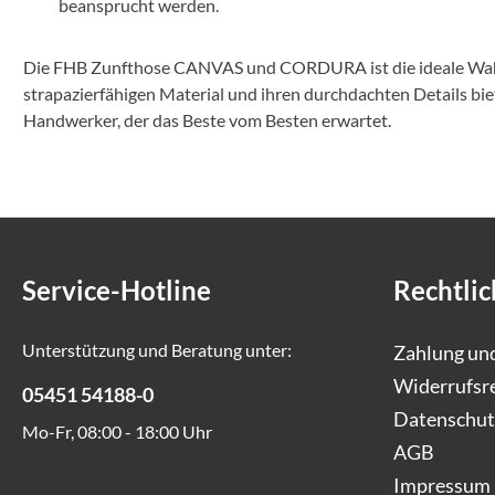
beansprucht werden.
Die FHB Zunfthose CANVAS und CORDURA ist die ideale Wahl f
strapazierfähigen Material und ihren durchdachten Details biet
Handwerker, der das Beste vom Besten erwartet.
Service-Hotline
Rechtlic
Unterstützung und Beratung unter:
Zahlung un
Widerrufsr
05451 54188-0
Datenschut
Mo-Fr, 08:00 - 18:00 Uhr
AGB
Impressum