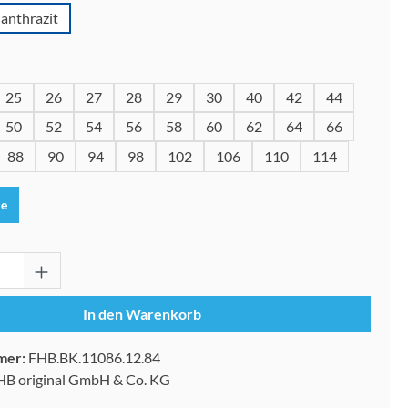
anthrazit
wählen
25
26
27
28
29
30
40
42
44
50
52
54
56
58
60
62
64
66
88
90
94
98
102
106
110
114
le
Anzahl: Gib den gewünschten Wert ein oder 
In den Warenkorb
mer:
FHB.BK.11086.12.84
HB original GmbH & Co. KG