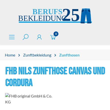
alt springen
0
Home
Zunftbekleidung
Zunfthosen
FHB NILS Zunfthose Canvas und
Cordura