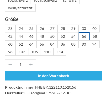
rot/schwarz
royal/schwarz
schwarz
weiß/anthrazit
auswählen
Größe
23
24
25
26
27
28
29
30
40
42
44
46
48
50
52
54
56
58
60
62
64
66
84
86
88
90
94
98
102
106
110
114
Produkt Anzahl: Gib den gewünschten Wert ei
In den Warenkorb
Produktnummer:
FHB.BK.122110.1520.56
Hersteller:
FHB original GmbH & Co. KG