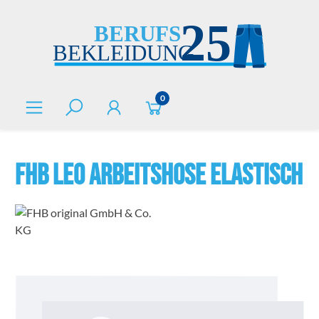
alt springen
0
FHB LEO Arbeitshose elastisch
Bildergalerie überspringen