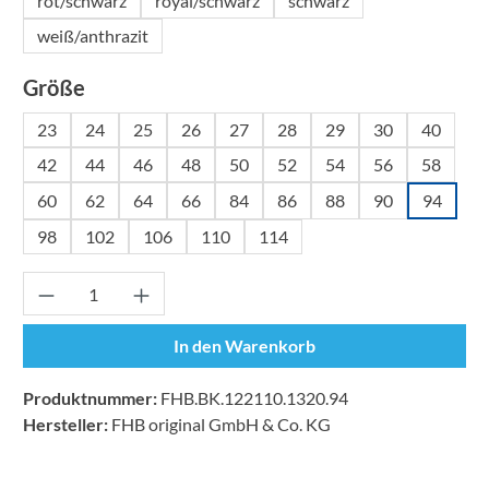
rot/schwarz
royal/schwarz
schwarz
weiß/anthrazit
auswählen
Größe
23
24
25
26
27
28
29
30
40
42
44
46
48
50
52
54
56
58
60
62
64
66
84
86
88
90
94
98
102
106
110
114
Produkt Anzahl: Gib den gewünschten Wert ei
In den Warenkorb
Produktnummer:
FHB.BK.122110.1320.94
Hersteller:
FHB original GmbH & Co. KG