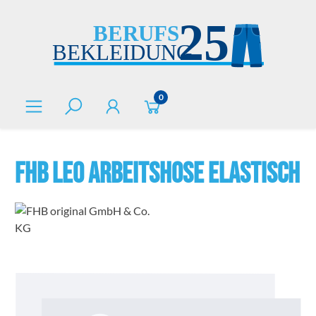
alt springen
0
FHB LEO Arbeitshose elastisch
Bildergalerie überspringen