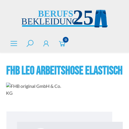
alt springen
0
FHB LEO Arbeitshose elastisch
Bildergalerie überspringen