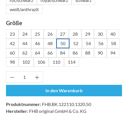
rot/schwarz
royal/schwarz
schwarz
weiß/anthrazit
auswählen
Größe
23
24
25
26
27
28
29
30
40
42
44
46
48
50
52
54
56
58
60
62
64
66
84
86
88
90
94
98
102
106
110
114
Produkt Anzahl: Gib den gewünschten Wert ei
In den Warenkorb
Produktnummer:
FHB.BK.122110.1320.50
Hersteller:
FHB original GmbH & Co. KG