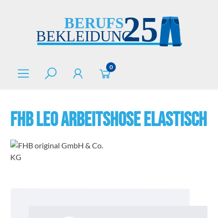
alt springen
0
FHB LEO Arbeitshose elastisch
Bildergalerie überspringen