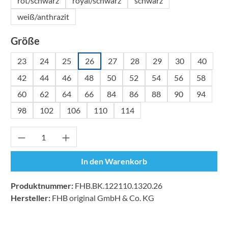
rot/schwarz
royal/schwarz
schwarz
weiß/anthrazit
auswählen
Größe
23
24
25
26
27
28
29
30
40
42
44
46
48
50
52
54
56
58
60
62
64
66
84
86
88
90
94
98
102
106
110
114
Produkt Anzahl: Gib den gewünschten Wert ei
In den Warenkorb
Produktnummer:
FHB.BK.122110.1320.26
Hersteller:
FHB original GmbH & Co. KG