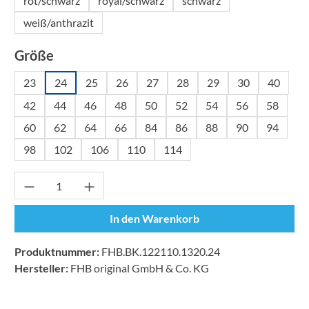
rot/schwarz
royal/schwarz
schwarz
weiß/anthrazit
auswählen
Größe
23
24
25
26
27
28
29
30
40
42
44
46
48
50
52
54
56
58
60
62
64
66
84
86
88
90
94
98
102
106
110
114
Produkt Anzahl: Gib den gewünschten Wert ei
In den Warenkorb
Produktnummer:
FHB.BK.122110.1320.24
Hersteller:
FHB original GmbH & Co. KG