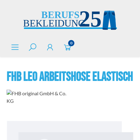
alt springen
0
FHB LEO Arbeitshose elastisch
Bildergalerie überspringen