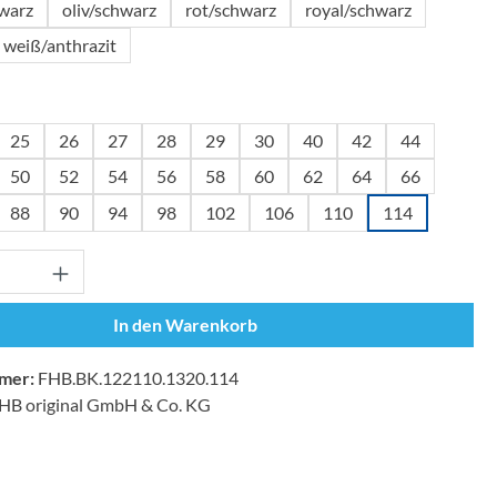
warz
oliv/schwarz
rot/schwarz
royal/schwarz
weiß/anthrazit
wählen
25
26
27
28
29
30
40
42
44
50
52
54
56
58
60
62
64
66
88
90
94
98
102
106
110
114
Anzahl: Gib den gewünschten Wert ein oder
In den Warenkorb
mer:
FHB.BK.122110.1320.114
HB original GmbH & Co. KG