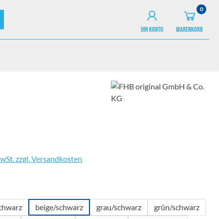
0
IHR KONTO
WARENKORB
MwSt. zzgl. Versandkosten
wählen
schwarz
beige/schwarz
grau/schwarz
grün/schwarz