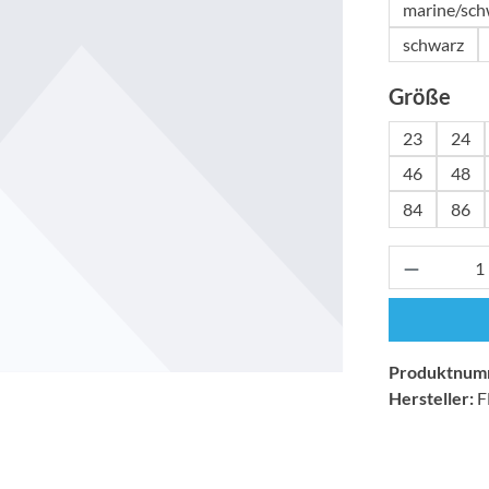
marine/sch
schwarz
aus
Größe
23
24
46
48
84
86
Produkt 
Produktnum
Hersteller:
F