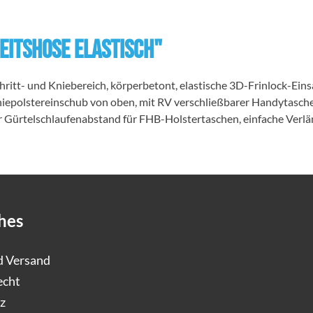
eitshose elastisch"
Schritt- und Kniebereich, körperbetont, elastische 3D-Frinlock-E
, Kniepolstereinschub von oben, mit RV verschließbarer Handyta
 Gürtelschlaufenabstand für FHB-Holstertaschen, einfache Ver
hes
d Versand
echt
z