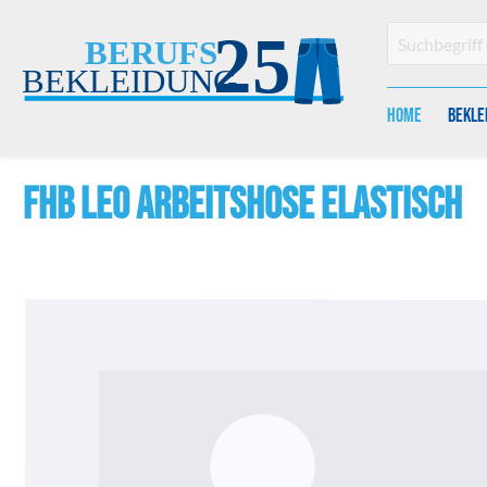
en
Zur Suche springen
Home
Bekle
FHB LEO Arbeitshose elastisch
Bildergalerie überspringen