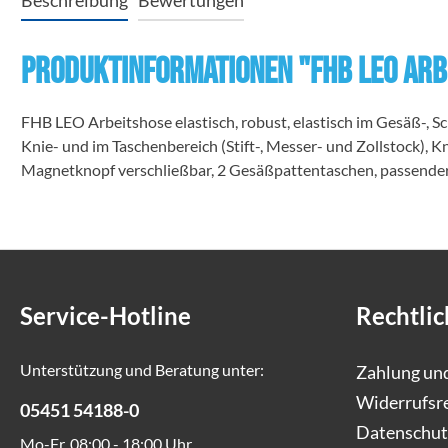
Beschreibung
Bewertungen
Produktinformationen "FHB LEO Arb
FHB LEO Arbeitshose elastisch, robust, elastisch im Gesäß-, 
Knie- und im Taschenbereich (Stift-, Messer- und Zollstock)
Magnetknopf verschließbar, 2 Gesäßpattentaschen, passender
Service-Hotline
Rechtlic
Unterstützung und Beratung unter:
Zahlung un
Widerrufsr
05451 54188-0
Datenschut
Mo-Fr, 08:00 - 18:00 Uhr