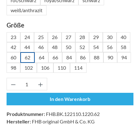
rot/schwarz
royal/schwarz
schwarz
weiß/anthrazit
auswählen
Größe
23
24
25
26
27
28
29
30
40
42
44
46
48
50
52
54
56
58
60
62
64
66
84
86
88
90
94
98
102
106
110
114
Produkt Anzahl: Gib den gewünschten Wert ei
In den Warenkorb
Produktnummer:
FHB.BK.122110.1220.62
Hersteller:
FHB original GmbH & Co. KG