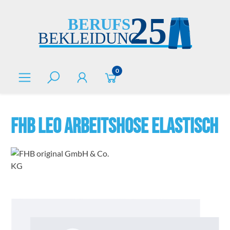
alt springen
0
FHB LEO Arbeitshose elastisch
Bildergalerie überspringen