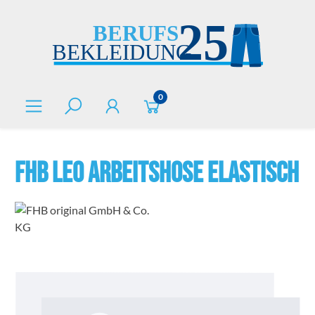
alt springen
0
FHB LEO Arbeitshose elastisch
Bildergalerie überspringen