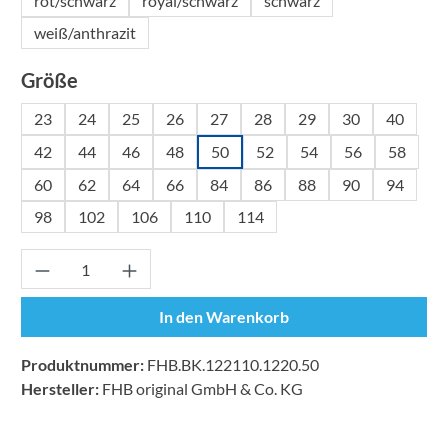
rot/schwarz
royal/schwarz
schwarz
weiß/anthrazit
auswählen
Größe
23
24
25
26
27
28
29
30
40
42
44
46
48
50
52
54
56
58
60
62
64
66
84
86
88
90
94
98
102
106
110
114
Produkt Anzahl: Gib den gewünschten Wert ei
In den Warenkorb
Produktnummer:
FHB.BK.122110.1220.50
Hersteller:
FHB original GmbH & Co. KG