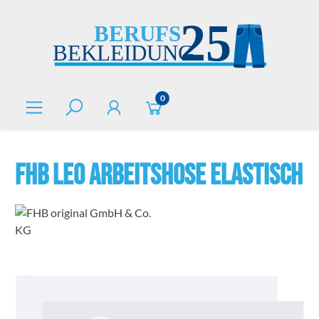
alt springen
0
FHB LEO Arbeitshose elastisch
Bildergalerie überspringen