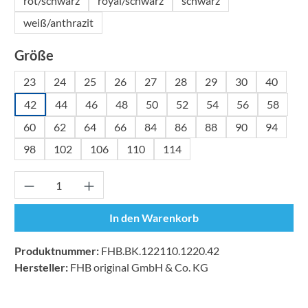
rot/schwarz
royal/schwarz
schwarz
weiß/anthrazit
auswählen
Größe
23
24
25
26
27
28
29
30
40
42
44
46
48
50
52
54
56
58
60
62
64
66
84
86
88
90
94
98
102
106
110
114
Produkt Anzahl: Gib den gewünschten Wert ei
In den Warenkorb
Produktnummer:
FHB.BK.122110.1220.42
Hersteller:
FHB original GmbH & Co. KG