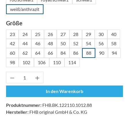
weiß/anthrazit
auswählen
Größe
23
24
25
26
27
28
29
30
40
42
44
46
48
50
52
54
56
58
60
62
64
66
84
86
88
90
94
98
102
106
110
114
Produkt Anzahl: Gib den gewünschten Wert ei
In den Warenkorb
Produktnummer:
FHB.BK.122110.1012.88
Hersteller:
FHB original GmbH & Co. KG