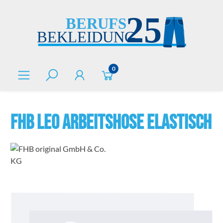
alt springen
0
FHB LEO Arbeitshose elastisch
Bildergalerie überspringen