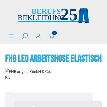
alt springen
0
FHB LEO Arbeitshose elastisch
Bildergalerie überspringen