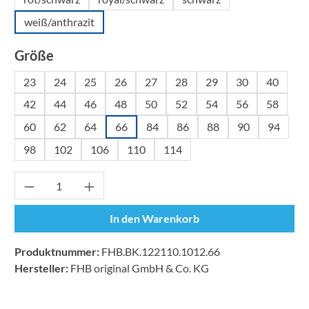
weiß/anthrazit
auswählen
Größe
23
24
25
26
27
28
29
30
40
42
44
46
48
50
52
54
56
58
60
62
64
66
84
86
88
90
94
98
102
106
110
114
Produkt Anzahl: Gib den gewünschten Wert ei
In den Warenkorb
Produktnummer:
FHB.BK.122110.1012.66
Hersteller:
FHB original GmbH & Co. KG