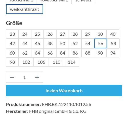
weiß/anthrazit
auswählen
Größe
23
24
25
26
27
28
29
30
40
42
44
46
48
50
52
54
56
58
60
62
64
66
84
86
88
90
94
98
102
106
110
114
Produkt Anzahl: Gib den gewünschten Wert ei
In den Warenkorb
Produktnummer:
FHB.BK.122110.1012.56
Hersteller:
FHB original GmbH & Co. KG