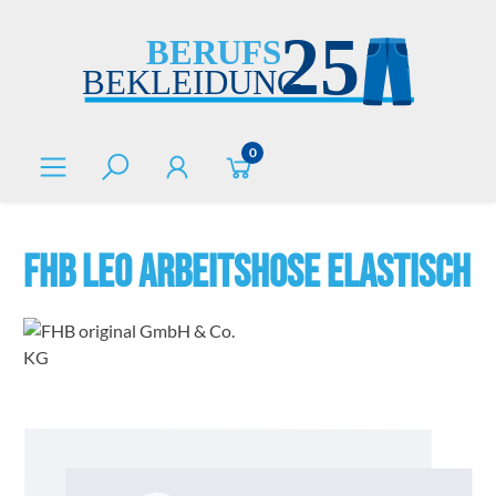
alt springen
0
FHB LEO Arbeitshose elastisch
Bildergalerie überspringen