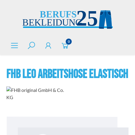
alt springen
0
FHB LEO Arbeitshose elastisch
Bildergalerie überspringen