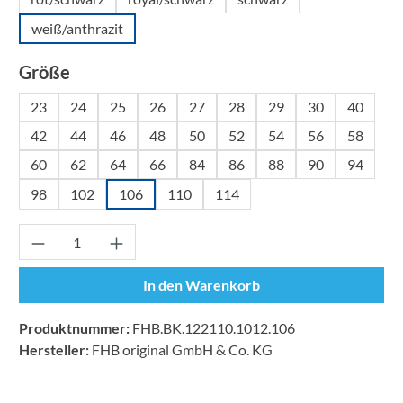
weiß/anthrazit
auswählen
Größe
23
24
25
26
27
28
29
30
40
42
44
46
48
50
52
54
56
58
60
62
64
66
84
86
88
90
94
98
102
106
110
114
Produkt Anzahl: Gib den gewünschten Wert ei
In den Warenkorb
Produktnummer:
FHB.BK.122110.1012.106
Hersteller:
FHB original GmbH & Co. KG