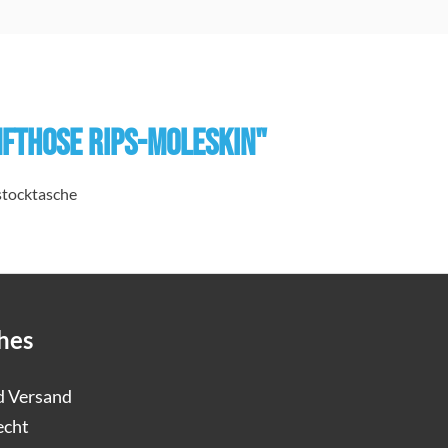
fthose Rips-Moleskin"
stocktasche
hes
d Versand
echt