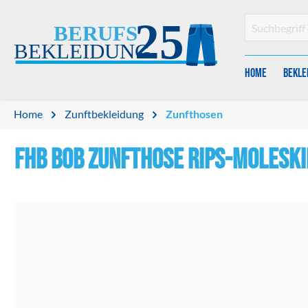
en
Zur Suche springen
Home
Bekle
Home
Zunftbekleidung
Zunfthosen
FHB BOB Zunfthose Rips-Moleski
Bildergalerie überspringen