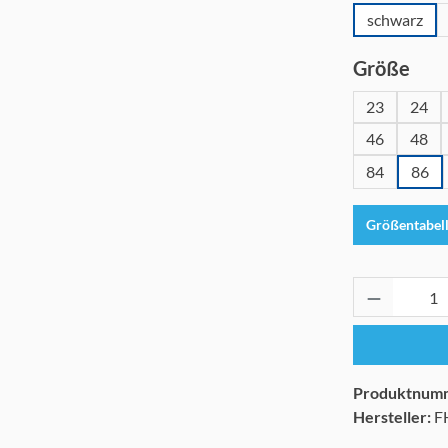
schwarz
aus
Größe
23
24
46
48
84
86
Größentabel
Produkt 
Produktnum
Hersteller:
F