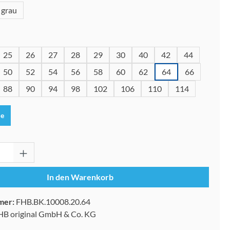
grau
wählen
25
26
27
28
29
30
40
42
44
50
52
54
56
58
60
62
64
66
88
90
94
98
102
106
110
114
le
Anzahl: Gib den gewünschten Wert ein oder 
In den Warenkorb
mer:
FHB.BK.10008.20.64
HB original GmbH & Co. KG