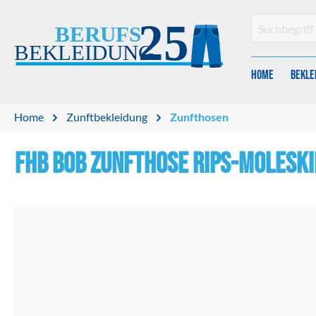
en
Zur Suche springen
Home
Bekle
Home
Zunftbekleidung
Zunfthosen
FHB BOB Zunfthose Rips-Moleski
Bildergalerie überspringen