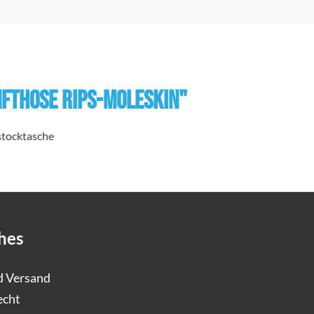
fthose Rips-Moleskin"
stocktasche
hes
d Versand
echt