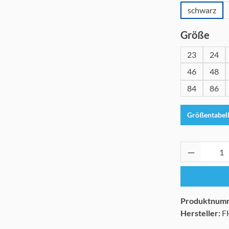
schwarz
aus
Größe
23
24
46
48
84
86
Größentabel
Produkt 
Produktnum
Hersteller:
F