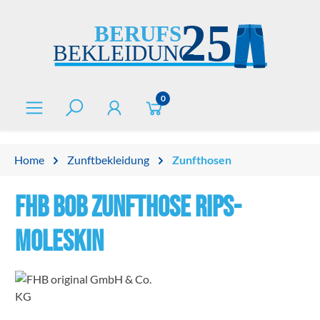
alt springen
0
Home
Zunftbekleidung
Zunfthosen
FHB BOB Zunfthose Rips-
Moleskin