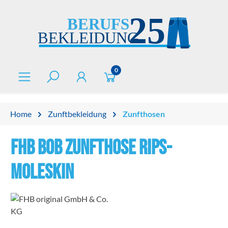
alt springen
0
Home
Zunftbekleidung
Zunfthosen
FHB BOB Zunfthose Rips-
Moleskin