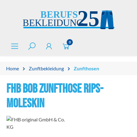
alt springen
0
Home
Zunftbekleidung
Zunfthosen
FHB BOB Zunfthose Rips-
Moleskin