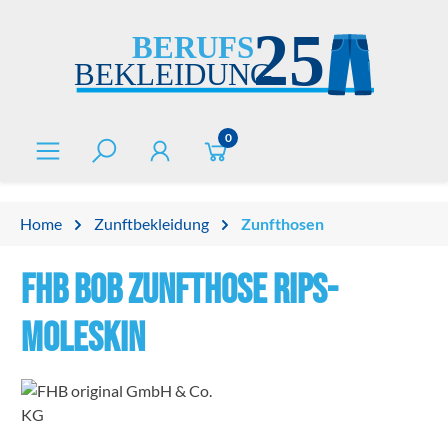
alt springen
0
Home
Zunftbekleidung
Zunfthosen
FHB BOB Zunfthose Rips-
Moleskin