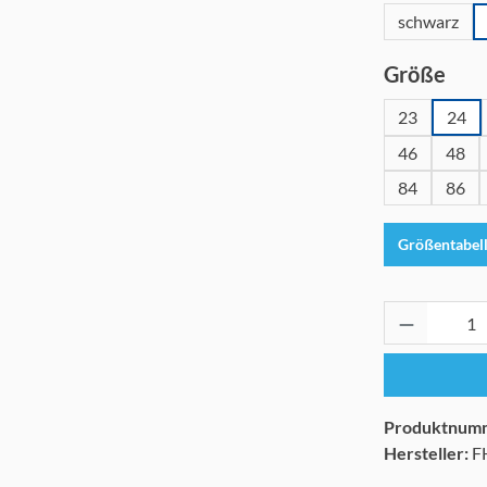
schwarz
aus
Größe
23
24
46
48
84
86
Größentabel
Produkt 
Produktnum
Hersteller:
F