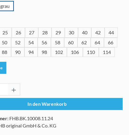
grau
wählen
25
26
27
28
29
30
40
42
44
50
52
54
56
58
60
62
64
66
88
90
94
98
102
106
110
114
le
Anzahl: Gib den gewünschten Wert ein oder 
In den Warenkorb
mer:
FHB.BK.10008.11.24
HB original GmbH & Co. KG