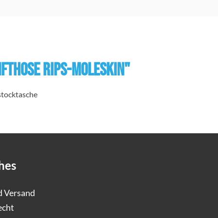
fthose Rips-Moleskin"
stocktasche
hes
d Versand
echt