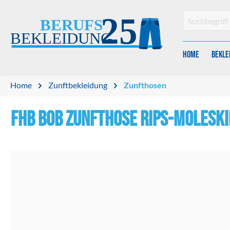
en
Zur Suche springen
Home
Bekle
Home
Zunftbekleidung
Zunfthosen
FHB BOB Zunfthose Rips-Moleski
Bildergalerie überspringen