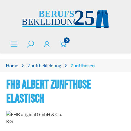
alt springen
0
Home
Zunftbekleidung
Zunfthosen
FHB ALBERT Zunfthose
elastisch